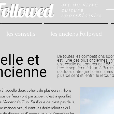
Followed
art de vivre
culture
sport
loisirs
&
les conseils
les anciens Followed
elle et
De toutes les compétitions spor
est l’une des plus anciennes. Ini
universelle de Londres de 1851,
ancienne
trente-septième édition à Barcel
de duels entre gentlemen, mais 
plus de cent et, enfin, le retour
laquelle deux voiliers de plusieurs millions
s de l’eau vont participer, c’est à quoi fait
e l’America’s Cup. Sauf que ce n’est pas de la
que manoeuvre, durant les deux minutes qui
t de directs et d’uppercuts que s’envoient les