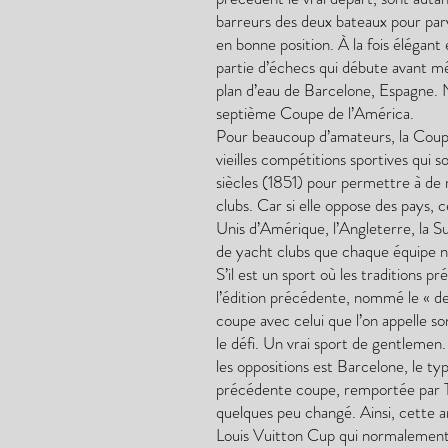
barreurs des deux bateaux pour parv
en bonne position. À la fois élégant e
partie d’échecs qui débute avant 
plan d’eau de Barcelone, Espagne. 
septième Coupe de l’América.
Pour beaucoup d’amateurs, la Coupe e
vieilles compétitions sportives qui so
siècles (1851) pour permettre à de 
clubs. Car si elle oppose des pays, 
Unis d’Amérique, l’Angleterre, la Suis
de yacht clubs que chaque équipe n
S’il est un sport où les traditions pr
l’édition précédente, nommé le « de
coupe avec celui que l’on appelle so
le défi. Un vrai sport de gentlemen. 
les oppositions est Barcelone, le ty
précédente coupe, remportée par T
quelques peu changé. Ainsi, cette a
Louis Vuitton Cup qui normalement se