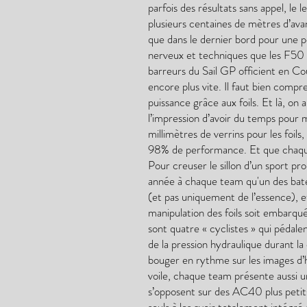
parfois des résultats sans appel, le 
plusieurs centaines de mètres d’avan
que dans le dernier bord pour une 
nerveux et techniques que les F50 
barreurs du Sail GP officient en C
encore plus vite. Il faut bien comp
puissance grâce aux foils. Et là, on
l’impression d’avoir du temps pour 
millimètres de verrins pour les foils,
98% de performance. Et que chaqu
Pour creuser le sillon d’un sport p
année à chaque team qu'un des bate
(et pas uniquement de l’essence), et
manipulation des foils soit embarqué
sont quatre « cyclistes » qui pédal
de la pression hydraulique durant la
bouger en rythme sur les images d’hél
voile, chaque team présente aussi u
s’opposent sur des AC40 plus petits