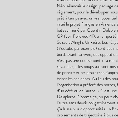
Néo-zélandais le design-package de 
règlement, pour le développer nous 
prêt à temps avec un vrai potentiel 
initié le projet français en America
bateau mené par Quentin Delapierre
GP (voir Followed 41), a remporté l
Suisse d’Alinghi. Un-zéro. Les régat
(Youtube par exemple) sont des mat
bords avant l’arrivée, des oppositi
n’est pas une course contre la mont
revanche, si les coups bas sont poss
de priorité et ne jamais trop s’appro
éviter les accidents. Au lieu des bou
l’organisation a préféré des portes
d’un côté ou de l’autre. « C’est une
Delapierre. Comme ça, on peut chois
l’autre sans devoir obligatoirement 
Ça laisse plus d’opportunités… » Et
croisements de trajectoire à plus 