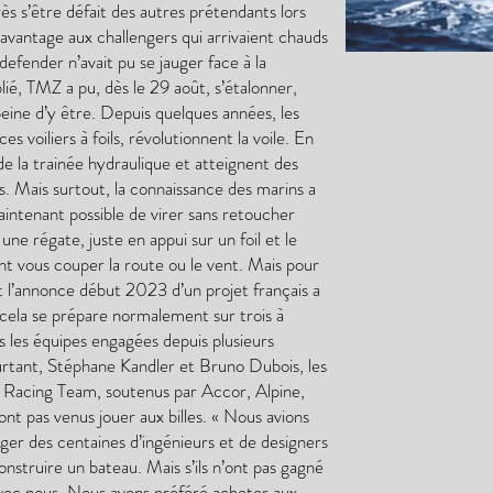
ès s’être défait des autres prétendants lors
avantage aux challengers qui arrivaient chauds
e defender n’avait pu se jauger face à la
é, TMZ a pu, dès le 29 août, s’étalonner,
peine d’y être. Depuis quelques années, les
 voiliers à foils, révolutionnent la voile. En
t de la trainée hydraulique et atteignent des
s. Mais surtout, la connaissance des marins a
aintenant possible de virer sans retoucher
 une régate, juste en appui sur un foil et le
nt vous couper la route ou le vent. Mais pour
et l’annonce début 2023 d’un projet français a
cela se prépare normalement sur trois à
s les équipes engagées depuis plusieurs
urtant, Stéphane Kandler et Bruno Dubois, les
s Racing Team, soutenus par Accor, Alpine,
t pas venus jouer aux billes. « Nous avions
ager des centaines d’ingénieurs et de designers
onstruire un bateau. Mais s’ils n’ont pas gagné
it avec nous. Nous avons préféré acheter aux