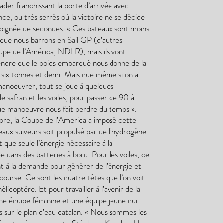
leader franchissant la porte d’arrivée avec
ce, ou très serrés où la victoire ne se décide
poignée de secondes. « Ces bateaux sont moins
que nous barrons en Sail GP (d’autres
oupe de l’América, NDLR), mais ils vont
rendre que le poids embarqué nous donne de la
 a six tonnes et demi. Mais que même si on a
manoeuvrer, tout se joue à quelques
 le safran et les voiles, pour passer de 90 à
e manoeuvre nous fait perdre du temps ».
ropre, la Coupe de l’America a imposé cette
aux suiveurs soit propulsé par de l’hydrogène
 que seule l’énergie nécessaire à la
e dans des batteries à bord. Pour les voiles, ce
ent à la demande pour générer de l’énergie et
 course. Ce sont les quatre têtes que l’on voit
icoptère. Et pour travailler à l’avenir de la
ne équipe féminine et une équipe jeune qui
 sur le plan d’eau catalan. « Nous sommes les