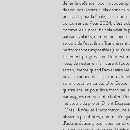
défier le defender pour la coupe apr
des rounds Robins. Cela donnait un 
bouillants pour la finale, alors que l
concurrence. Pour 2024, c’est oubli
comme les autres. Et cela valait la 
bateaux volants, comme on appelle ces
sortant de l’eau, ils s’affranchissen
performances impossibles jusqu’alor
tellement progressé qu’il leur est m
l’eau, de rester en l’air durant toute
safran, même quand l’adversaire vie
cela, l’expérience est primordiale, 
surpris tout le monde. Une Coupe, 
quatre ans, et pour être franc seule
campagnes réussissent à briller. Po
initiateurs du projet Orient Expres
l’Oréal, KWay et Photomaton, ne son
plusieurs possibilités, comme d’eng
d’autres équipes, pour dessiner et c
ailleurs, pourquoi l’auraient-ils fa