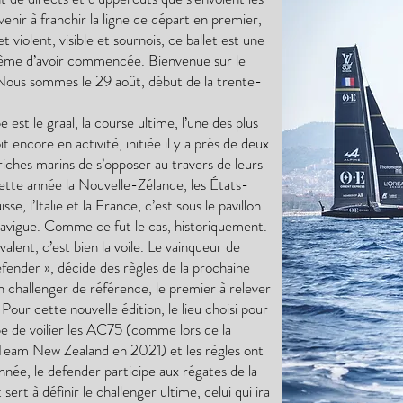
enir à franchir la ligne de départ en premier,
t violent, visible et sournois, ce ballet est une
même d’avoir commencée. Bienvenue sur le
Nous sommes le 29 août, début de la trente-
st le graal, la course ultime, l’une des plus
it encore en activité, initiée il y a près de deux
riches marins de s’opposer au travers de leurs
cette année la Nouvelle-Zélande, les États-
se, l’Italie et la France, c’est sous le pavillon
avigue. Comme ce fut le cas, historiquement.
évalent, c’est bien la voile. Le vainqueur de
fender », décide des règles de la prochaine
n challenger de référence, le premier à relever
Pour cette nouvelle édition, le lieu choisi pour
pe de voilier les AC75 (comme lors de la
eam New Zealand en 2021) et les règles ont
nnée, le defender participe aux régates de la
rt à définir le challenger ultime, celui qui ira