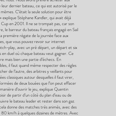
leur dernier bateau, ce qui est autorisé par le
mêmes. C’était la seule solution pour être
» explique Stéphane Kandler, qui avait déjà
’s Cup en 2001. Il ne se trompait pas, car son
, le barreur du bateau français engagé en Sail
a première régate de la journée face aux
es, que vous pouvez revoir sur internet
ch-play, avec un pré départ, un départ et six
ons en duel où chaque bateau veut gagner. Ce
re mais bien une partie d’échecs. En
ibles, il faut quand même respecter des règles
cher de l’autre, des arbitres y veillants pour
ées classiques autour desquelles il faut virer,
, formées de deux bouées que l’on peut effacer
 manière d’ouvrir le jeu, explique Quentin
ir de partir d’un côté du plan d’eau ou de
suivre le bateau leader et rester dans son gaz.
 cela donne des matches très animés, avec des
de 80 km/h à quelques dizaines de mètres. Avec