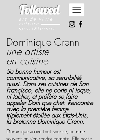
Followed
art de vivre
culture
sport
loisirs
&
Dominique Crenn
une artiste
en cuisine
Sa bonne humeur est
communicative, sa sensibilité
aussi. Dans ses cuisines de San
Francisco, elle ne porte ni toque,
ni tablier, et préfère se faire
appeler Dom que chef. Rencontre
avec la première femme
triplement étoilée aux États-Unis,
la bretonne Dominique Crenn.
Dominique arrive tout sourire, comme
souvent on s’en rendra compte. Elle porte