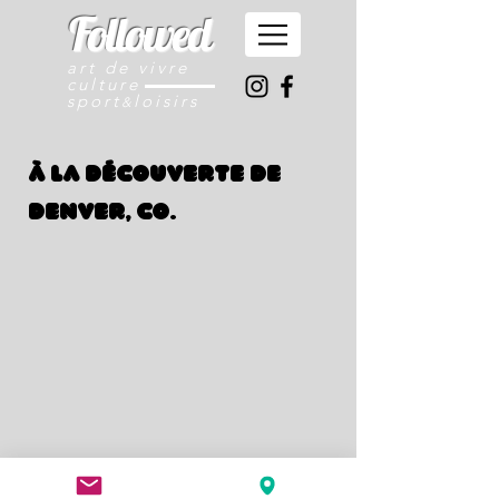
Followed
art de vivre
culture
sport
loisirs
&
À la découverte de
Denver, CO.