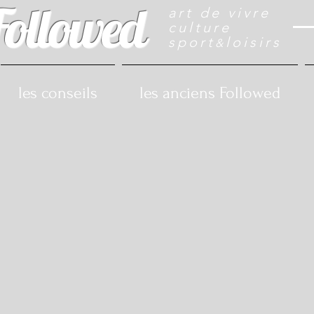
Followed
art de vivre
culture
sport
loisirs
&
les conseils
les anciens Followed