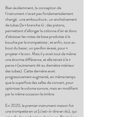
Bien évidemment, la conception de
l’instrument n’avait pas fondamentalement
changé : une embouchure ; un enchaînement
de tubes (la « branche ») ; des pistons,
permettant d’allonger la colonne d’air et donc
d’abaisser les notes de base produites à la
bouche par le trompettiste ; et enfin, tout au
bout du bazar, un pavillon évasé, pour «
projeter » le son. Mais il y avait tout de même
une énorme différence, et elle tenait à la «
perce » (autrement dit au diamètre intérieur
des tubes). Cette dernière avait
progressivement augmenté, en même temps
que la superficie des salles de concert, pour
optimiser le volume sonore, mais en modifiant
par la même occasion le timbre.
En 2020, le premier instrument maison fut
une trompette en ut (c’est-à-dire en do), qui
est celle des orchestres classiques. Baptisée «