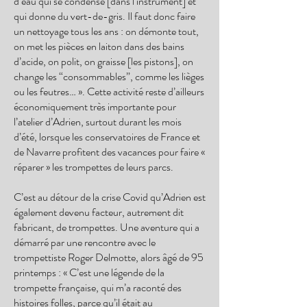
d’eau qui se condense [dans l’instrument] et
qui donne du vert-de-gris. Il faut donc faire
un nettoyage tous les ans : on démonte tout,
on met les pièces en laiton dans des bains
d’acide, on polit, on graisse [les pistons], on
change les “consommables”, comme les lièges
ou les feutres… ». Cette activité reste d’ailleurs
économiquement très importante pour
l’atelier d’Adrien, surtout durant les mois
d’été, lorsque les conservatoires de France et
de Navarre profitent des vacances pour faire «
réparer » les trompettes de leurs parcs.
C’est au détour de la crise Covid qu’Adrien est
également devenu facteur, autrement dit
fabricant, de trompettes. Une aventure qui a
démarré par une rencontre avec le
trompettiste Roger Delmotte, alors âgé de 95
printemps : « C’est une légende de la
trompette française, qui m’a raconté des
histoires folles, parce qu’il était au