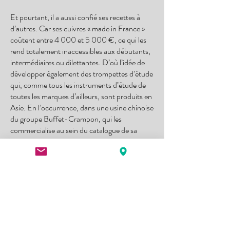
Et pourtant, il a aussi confié ses recettes à
d’autres. Car ses cuivres « made in France »
coûtent entre 4 000 et 5 000 €, ce qui les
rend totalement inaccessibles aux débutants,
intermédiaires ou dilettantes. D’où l’idée de
développer également des trompettes d’étude
qui, comme tous les instruments d’étude de
toutes les marques d’ailleurs, sont produits en
Asie. En l’occurrence, dans une usine chinoise
du groupe Buffet-Crampon, qui les
commercialise au sein du catalogue de sa
marque Antoine Courtois, à des prix tournant
autour des 1 000 €. Rien qu’entre septembre
et décembre 2025, quelque 400 de ces
trompettes devraient prendre vie, soit à peu
de choses près… la production totale sortie de
l’atelier de Brétigny en cinq ans. Mais Adrien
forme quelques apprentis, dont l’un est même
devenu son associé, pour augmenter la