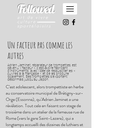
Followed
art de vivre
culture
sport
loisirs
&
Un facteur pas comme les
autres
Adrien Jaminet, réparateur de trompettes, est
devenu « facteur », c’est-à-dire fabricant
d’instruments, avec l’idée de ressusciter les «
cuivres à la française », et de les produire
localement. Ses trompettes s’exportent
désormais jusqu’au Japon.
C’est adolescent, alors trompettiste en herbe
au conservatoire municipal de Brétigny-sur-
Orge (Essonne), qu’Adrien Jaminet a une
révélation. Tout cela en faisant son stage de
troisième dans un atelier de la fameuse rue de
Rome (vers la gare Saint-Lazare), qui a
longtemps accueilli des dizaines de luthiers et