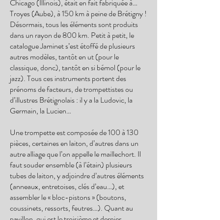
Chicago (Illinois), était en fait fabriquée à…
Troyes (Aube), à 150 km à peine de Brétigny !
Désormais, tous les éléments sont produits
dans un rayon de 800 km. Petit à petit, le
catalogue Jaminet s’est étoffé de plusieurs
autres modèles, tantôt en ut (pour le
classique, donc), tantôt en si bémol (pour le
jazz). Tous ces instruments portent des
prénoms de facteurs, de trompettistes ou
d’illustres Brétignolais : il y a la Ludovic, la
Germain, la Lucien…
Une trompette est composée de 100 à 130
pièces, certaines en laiton, d’autres dans un
autre alliage que l’on appelle le maillechort. Il
faut souder ensemble (à l’étain) plusieurs
tubes de laiton, y adjoindre d’autres éléments
(anneaux, entretoises, clés d’eau…), et
assembler le « bloc-pistons » (boutons,
coussinets, ressorts, feutres…). Quant au
pavillon, qui est le troisième et dernier