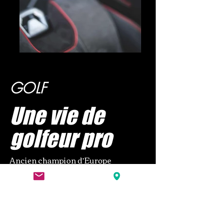
GOLF
Une vie de
golfeur pro
Ancien champion d’Europe
amateur, Benjamin Hebert boucle sa
quinzième saison pro. Lui qui a été
top 20 européen, top 100 mondial,
et qui a gagné plus de cinq millions